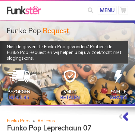
Funko Pop
Request
Niet de gewenste Funko Pop gevonden? Probeer de
Funko Pop Request
en wij helpen u bij uw zoektocht met
slagingskans.
BEZORGEN
VEILIG
SNELLE
NU € 5,95
BETALEN
SERVICE
Funko Pops
»
Ad Icons
Funko Pop Leprechaun 07