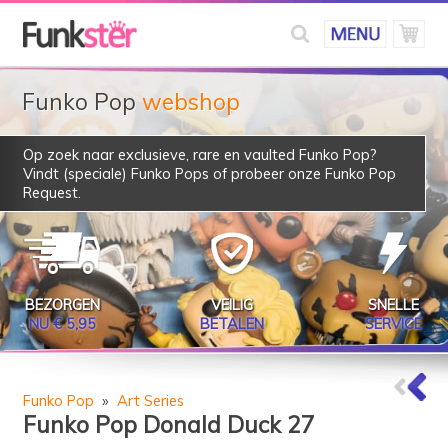
Funko Pop
webshop
Op zoek naar exclusieve, rare en vaulted Funko Pop?
Vindt (speciale) Funko Pops of probeer onze
Funko Pop
Request
.
BEZORGEN
VEILIG
SNELLE
NU € 5,95
BETALEN
SERVICE
Funko Pop
»
Art Series
Funko Pop Donald Duck 27