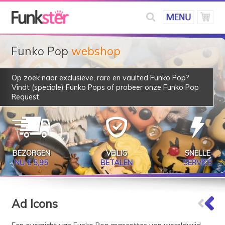
Funko Pop
webshop
Op zoek naar exclusieve, rare en vaulted Funko Pop?
Vindt (speciale) Funko Pops of probeer onze
Funko Pop
Request
.
BEZORGEN
VEILIG
SNELLE
NU € 5,95
BETALEN
SERVICE
Ad Icons