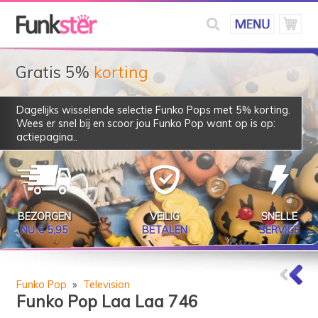
Gratis 5%
korting
Dagelijks wisselende selectie Funko Pops met 5% korting.
Wees er snel bij en scoor jou Funko Pop want op is op:
actiepagina
..
BEZORGEN
VEILIG
SNELLE
NU € 5,95
BETALEN
SERVICE
Funko Pop
»
Television
Funko Pop Laa Laa 746