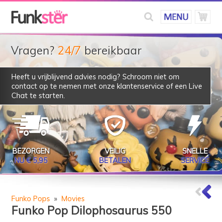
Vragen?
24/7
bereikbaar
Heeft u vrijblijvend advies nodig? Schroom niet om
contact op te nemen met onze klantenservice of een Live
Chat te starten.
BEZORGEN
VEILIG
SNELLE
NU € 5,95
BETALEN
SERVICE
Funko Pops
»
Movies
Funko Pop Dilophosaurus 550