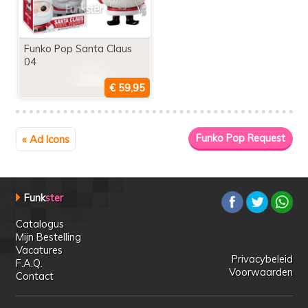
Funko Pop Santa Claus
04
« Ad Icons
Funk
ster
Catalogus
Mijn Bestelling
Vacatures
Privacybeleid
F.A.Q.
Voorwaarden
Contact