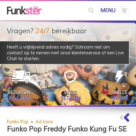
Vragen?
24/7
bereikbaar
Heeft u vrijblijvend advies nodig? Schroom niet om
contact op te nemen met onze klantenservice of een Live
Chat te starten.
BEZORGEN
VEILIG
SNELLE
NU € 5,95
BETALEN
SERVICE
Funko Pop
»
Ad Icons
Funko Pop Freddy Funko Kung Fu SE