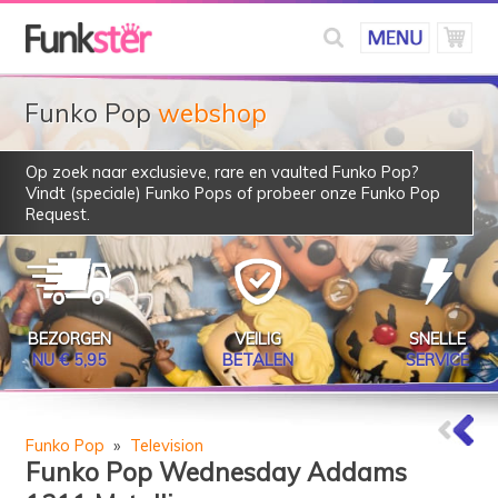
Funko Pop
webshop
Op zoek naar exclusieve, rare en vaulted Funko Pop?
Vindt (speciale) Funko Pops of probeer onze
Funko Pop
Request
.
BEZORGEN
VEILIG
SNELLE
NU € 5,95
BETALEN
SERVICE
Funko Pop
»
Television
Funko Pop Wednesday Addams