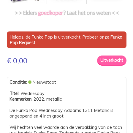
Helaas, de Funko Pop is uitverkocht. Probeer onze
Funko
Pop Request
€ 0,00
Conditie:
Nieuwstaat
Titel:
Wednesday
Kenmerken:
2022, metallic
De Funko Pop Wednesday Addams 1311 Metallic is
ongeopend en 4 inch groot.
Wij hechten veel waarde aan de verpakking van de toch
wel fragiele Funko Pops. Zodoende worden Funko Pops