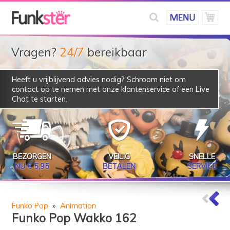
Vragen?
24/7
bereikbaar
Heeft u vrijblijvend advies nodig? Schroom niet om
contact op te nemen met onze klantenservice of een Live
Chat te starten.
BEZORGEN
VEILIG
SNELLE
NU € 5,95
BETALEN
SERVICE
Funko Pop
»
Animation
Funko Pop Wakko 162