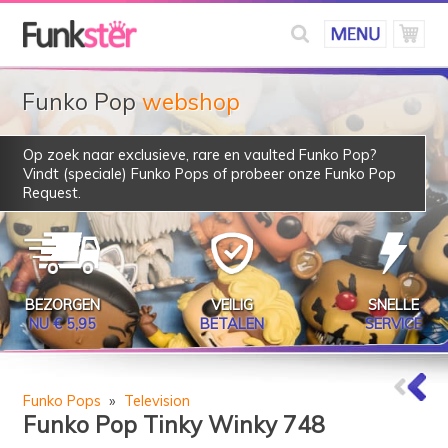
Funko Pop
webshop
Op zoek naar exclusieve, rare en vaulted Funko Pop?
Vindt (speciale) Funko Pops of probeer onze
Funko Pop
Request
.
BEZORGEN
VEILIG
SNELLE
NU € 5,95
BETALEN
SERVICE
Funko Pops
»
Television
Funko Pop Tinky Winky 748