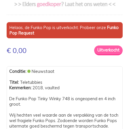
Helaas, de Funko Pop is uitverkocht. Probeer onze
Funko
Pop Request
€ 0,00
Conditie:
Nieuwstaat
Titel:
Teletubbies
Kenmerken:
2018, vaulted
De Funko Pop Tinky Winky 748 is ongeopend en 4 inch
groot.
Wij hechten veel waarde aan de verpakking van de toch
wel fragiele Funko Pops. Zodoende worden Funko Pops
uitermate goed beschermd tegen transportschade.