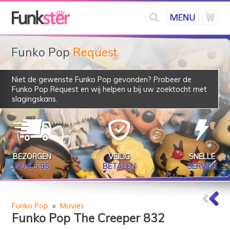
Funko Pop
Request
Niet de gewenste Funko Pop gevonden? Probeer de
Funko Pop Request
en wij helpen u bij uw zoektocht met
slagingskans.
BEZORGEN
VEILIG
SNELLE
NU € 5,95
BETALEN
SERVICE
Funko Pop
»
Movies
Funko Pop The Creeper 832