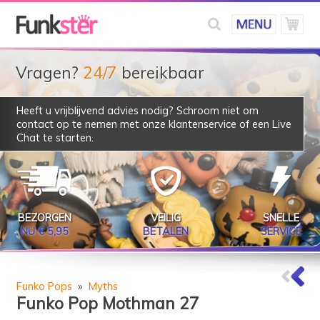
Vragen?
24/7
bereikbaar
Heeft u vrijblijvend advies nodig? Schroom niet om
contact op te nemen met onze klantenservice of een Live
Chat te starten.
BEZORGEN
VEILIG
SNELLE
NU € 5,95
BETALEN
SERVICE
Funko Pops
»
Myths
Funko Pop Mothman 27