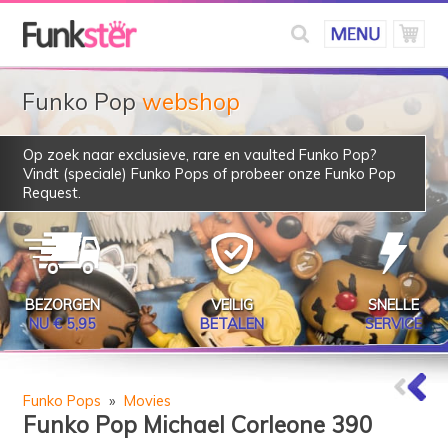
Funko Pop
webshop
Op zoek naar exclusieve, rare en vaulted Funko Pop?
Vindt (speciale) Funko Pops of probeer onze
Funko Pop
Request
.
BEZORGEN
VEILIG
SNELLE
NU € 5,95
BETALEN
SERVICE
Funko Pops
»
Movies
Funko Pop Michael Corleone 390