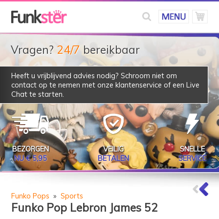
Vragen?
24/7
bereikbaar
Heeft u vrijblijvend advies nodig? Schroom niet om
contact op te nemen met onze klantenservice of een Live
Chat te starten.
BEZORGEN
VEILIG
SNELLE
NU € 5,95
BETALEN
SERVICE
Funko Pops
»
Sports
Funko Pop Lebron James 52