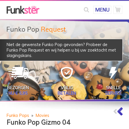
Funko Pop
Request
Niet de gewenste Funko Pop gevonden? Probeer de
Funko Pop Request
en wij helpen u bij uw zoektocht met
slagingskans.
BEZORGEN
VEILIG
SNELLE
NU € 5,95
BETALEN
SERVICE
Funko Pops
»
Movies
Funko Pop Gizmo 04