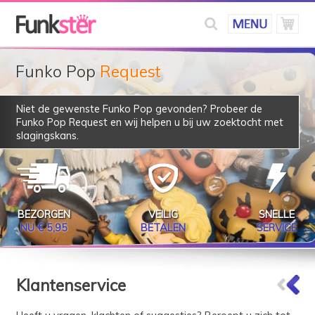
Funko Pop
Request
Niet de gewenste Funko Pop gevonden? Probeer de
Funko Pop Request
en wij helpen u bij uw zoektocht met
slagingskans.
BEZORGEN
VEILIG
SNELLE
NU € 5,95
BETALEN
SERVICE
Klantenservice