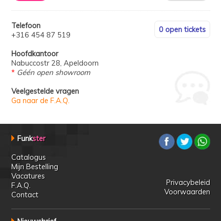
Telefoon
0 open tickets
+316 454 87 519
Hoofdkantoor
Nabuccostr 28, Apeldoorn
*
Géén open showroom
Veelgestelde vragen
Ga naar de F.A.Q.
Funk
ster
Catalogus
Mijn Bestelling
Vacatures
Privacybeleid
F.A.Q.
Voorwaarden
Contact