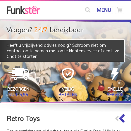
Vragen?
24/7
bereikbaar
Heeft u vrijblijvend advies nodig? Schroom niet om
contact op te nemen met onze klantenservice of een Live
Chat te starten.
BEZORGEN
VEILIG
SNELLE
NU € 5,95
BETALEN
SERVICE
Retro Toys