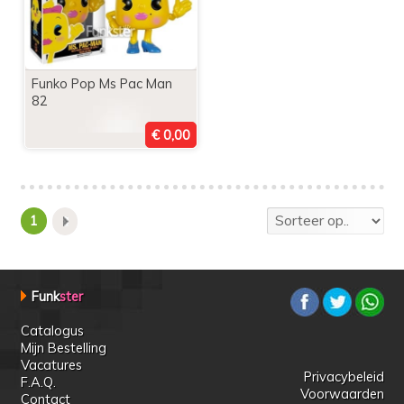
Funko Pop Ms Pac Man
82
1
Funk
ster
Catalogus
Mijn Bestelling
Vacatures
Privacybeleid
F.A.Q.
Voorwaarden
Contact