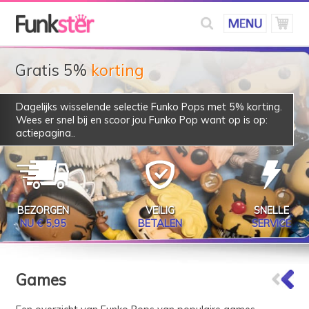
Gratis 5%
korting
Dagelijks wisselende selectie Funko Pops met 5% korting.
Wees er snel bij en scoor jou Funko Pop want op is op:
actiepagina
..
BEZORGEN
VEILIG
SNELLE
NU € 5,95
BETALEN
SERVICE
Games