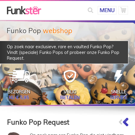
Funko Pop
webshop
Op zoek naar exclusieve, rare en vaulted Funko Pop?
Vindt (speciale) Funko Pops of probeer onze
Funko Pop
Request
.
BEZORGEN
VEILIG
SNELLE
NU € 5,95
BETALEN
SERVICE
Funko Pop Request