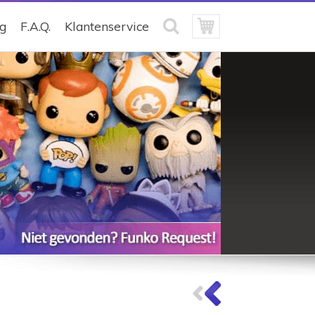
ng
F.A.Q.
Klantenservice