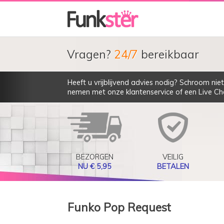
Vragen?
24/7
bereikbaar
Heeft u vrijblijvend advies nodig? Schroom ni
nemen met onze klantenservice of een Live Cha
BEZORGEN
VEILIG
NU € 5,95
BETALEN
Funko Pop Request