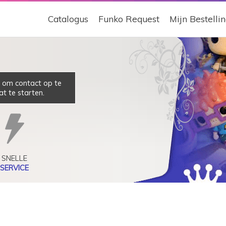
Catalogus
Funko Request
Mijn Bestelli
et om contact op te
t te starten.
SNELLE
SERVICE