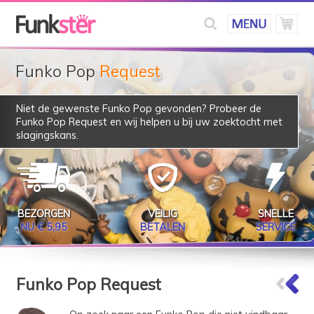
Funko Pop
Request
Niet de gewenste Funko Pop gevonden? Probeer de
Funko Pop Request
en wij helpen u bij uw zoektocht met
slagingskans.
BEZORGEN
VEILIG
SNELLE
NU € 5,95
BETALEN
SERVICE
Funko Pop Request