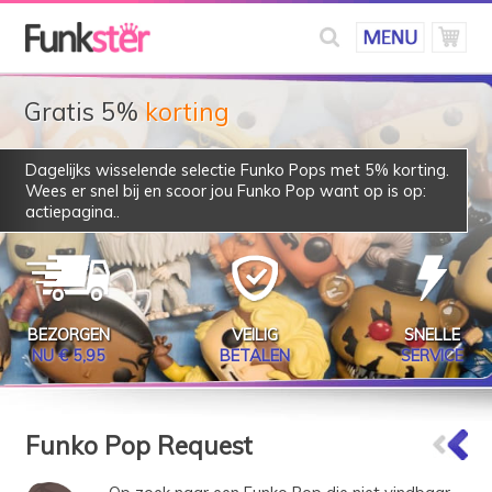
Gratis 5%
korting
Dagelijks wisselende selectie Funko Pops met 5% korting.
Wees er snel bij en scoor jou Funko Pop want op is op:
actiepagina
..
BEZORGEN
VEILIG
SNELLE
NU € 5,95
BETALEN
SERVICE
Funko Pop Request