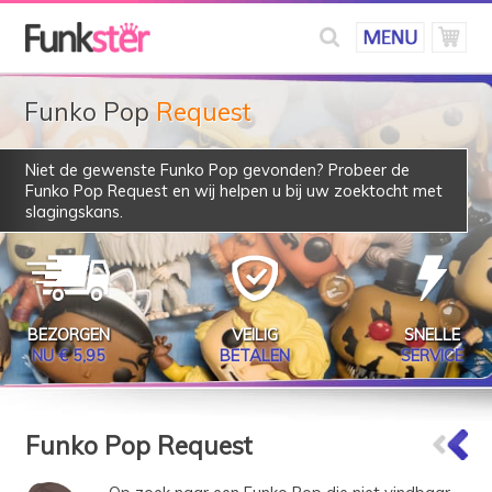
Funko Pop
Request
Niet de gewenste Funko Pop gevonden? Probeer de
Funko Pop Request
en wij helpen u bij uw zoektocht met
slagingskans.
BEZORGEN
VEILIG
SNELLE
NU € 5,95
BETALEN
SERVICE
Funko Pop Request